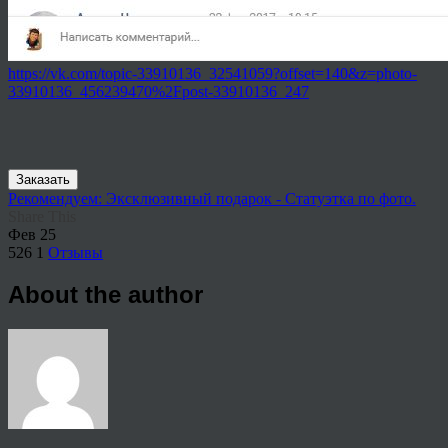
https://vk.com/topic-33910136_32541059?offset=140&z=photo-
33910136_456239470%2Fpost-33910136_247
Заказать
Рекомендуем: Эксклюзивный подарок - Статуэтка по фото.
Share This
Фев
25
526
1
Отзывы
About the author