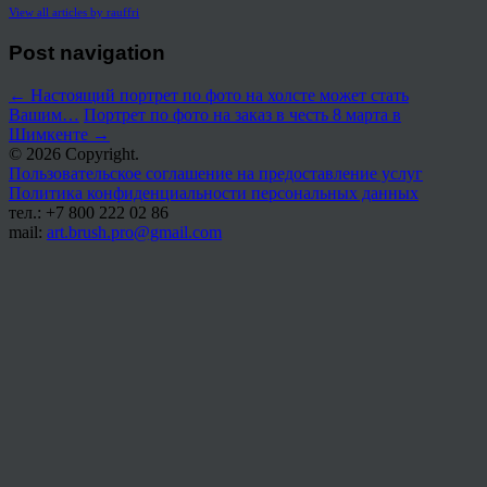
View all articles by rauffri
Post navigation
←
Настоящий портрет по фото на холсте может стать
Вашим…
Портрет по фото на заказ в честь 8 марта в
Шимкенте
→
© 2026 Copyright.
Пользовательское соглашение на предоставление услуг
Политика конфиденциальности персональных данных
тел.: +7 800 222 02 86
mail:
art.brush.pro@gmail.com