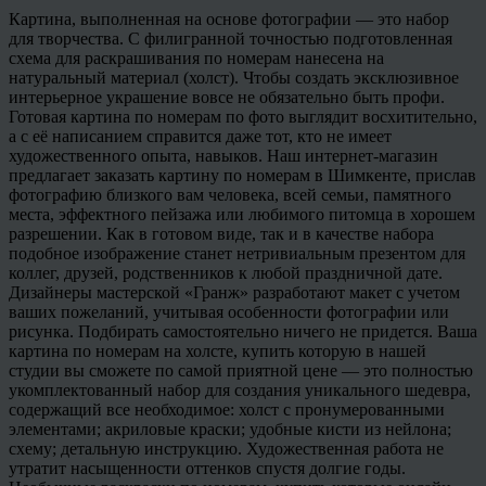
Картина, выполненная на основе фотографии — это набор
для творчества. С филигранной точностью подготовленная
схема для раскрашивания по номерам нанесена на
натуральный материал (холст). Чтобы создать эксклюзивное
интерьерное украшение вовсе не обязательно быть профи.
Готовая картина по номерам по фото выглядит восхитительно,
а с её написанием справится даже тот, кто не имеет
художественного опыта, навыков. Наш интернет-магазин
предлагает заказать картину по номерам в Шимкенте, прислав
фотографию близкого вам человека, всей семьи, памятного
места, эффектного пейзажа или любимого питомца в хорошем
разрешении. Как в готовом виде, так и в качестве набора
подобное изображение станет нетривиальным презентом для
коллег, друзей, родственников к любой праздничной дате.
Дизайнеры мастерской «Гранж» разработают макет с учетом
ваших пожеланий, учитывая особенности фотографии или
рисунка. Подбирать самостоятельно ничего не придется. Ваша
картина по номерам на холсте, купить которую в нашей
студии вы сможете по самой приятной цене — это полностью
укомплектованный набор для создания уникального шедевра,
содержащий все необходимое: холст с пронумерованными
элементами; акриловые краски; удобные кисти из нейлона;
схему; детальную инструкцию. Художественная работа не
утратит насыщенности оттенков спустя долгие годы.