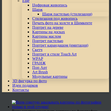
Еще
Цифровая живопись
Шарж
Шарж пастелью (стилизация)
Стилизация под живопись
Печать фото на холсте в Шимкенте
Портрет на дереве
Картины на досках
Картины маслом
Портрет пастелью
Портрет карандашом (имитация)
Скетч
Портрет в стиле Touch Art
WPAP
ГРАНЖ
Поп Арт
Art Brush
Модульные картины
3D фигурка по фото
Идеи подарков
Контакты