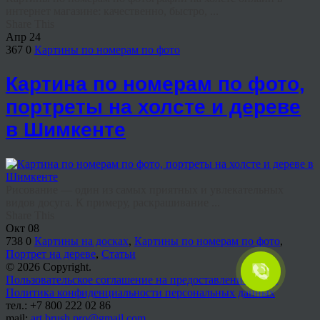
интернет магазине: качественно, быстро, ...
Share This
Апр
24
367
0
Картины по номерам по фото
Картина по номерам по фото,
портреты на холсте и дереве
в Шимкенте
Рисование — один из самых приятных и увлекательных
видов досуга. К примеру, раскрашивание ...
Share This
Окт
08
738
0
Картины на досках
,
Картины по номерам по фото
,
Портрет на дереве
,
Статьи
© 2026 Copyright.
Пользовательское соглашение на предоставление услуг
Политика конфиденциальности персональных данных
тел.: +7 800 222 02 86
mail:
art.brush.pro@gmail.com