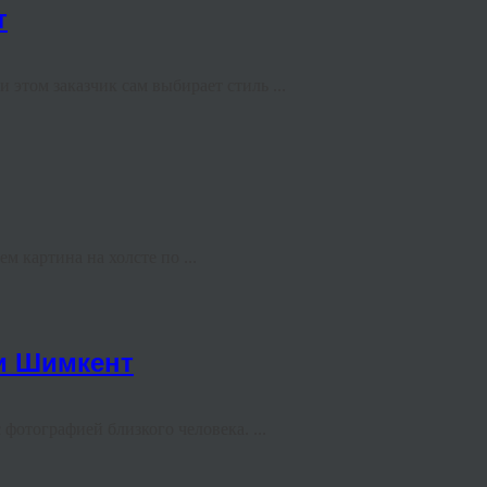
т
этом заказчик сам выбирает стиль ...
м картина на холсте по ...
и Шимкент
отографией близкого человека. ...