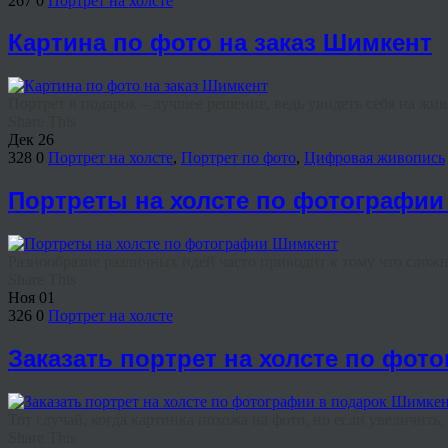
267
0
Портрет на холсте
Картина по фото на заказ Шимкент
Портрет в подарок – лучшее решение, ведь увидеть себя на жи
Share This
Дек
26
328
0
Портрет на холсте
,
Портрет по фото
,
Цифровая живопись
Портреты на холсте по фотографи
Разнообразие различных идей часто приводит к тому что сложно
Share This
Ноя
01
326
0
Портрет на холсте
Заказать портрет на холсте по фот
Тот случай, когда картинка похожа на фото, но если увеличить, 
Share This