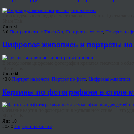
Поиск идеального подарка часто заводит в тупик. Цветы завянут
Share This
Июл
31
3
0
Портрет в стиле Touch Art
,
Портрет на холсте
,
Портрет по ф
Цифровая живопись и портреты на 
В эпоху, когда цифровые фотографии хранятся тысячами в облач
Share This
Июн
04
43
0
Портрет на холсте
,
Портрет по фото
,
Цифровая живопись
Картины по фотографиям в стиле 
Создание картин по фотографии в мультяшном стиле — это удив
Share This
Янв
10
203
0
Портрет на холсте