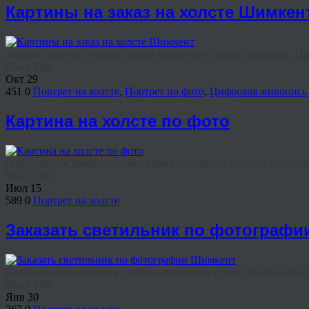
Картины на заказ на холсте Шимкен
Заказать картину можно любых сюжетов и любых размеров. При 
Share This
Окт
29
451
0
Портрет на холсте
,
Портрет по фото
,
Цифровая живопись
Картина на холсте по фото
Для создания домашнего уюта вряд ли найдётся что‑то лучше, че
Share This
Июл
15
589
0
Портрет на холсте
Заказать светильник по фотографи
Необычным подарком к любому празднику станет светильник с ф
Share This
Янв
30