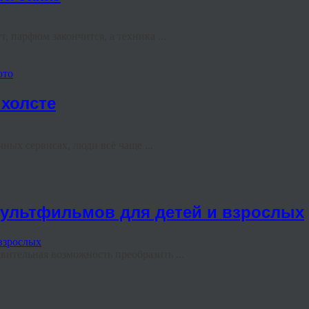
, парфюм закончится, а техника ...
ото
холсте
ных сервисах, люди всё чаще ...
мультфильмов для детей и взрослых
ительная возможность преобразить ...