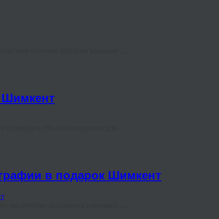
вописном полотне приятно каждому ...
и Шимкент
 подобрать что-то интересное для ...
ографии в подарок Шимкент
то мастерство художника поражает, ...