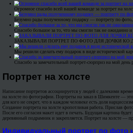
Огромное спасибо всей вашей команде за портрет на холс
Безумно рады полученному подарку — портрету по фото,
Спасибо большое за то, что мы смогли так не ожиданно
ЗАКАЗЫВАЛИ ПОРТРЕТ ПО ФОТО ДЛЯ ДОЧКИ КО ДН
Мы решили сделать ему подарок в виде исторической кар
Спасибо за замечательный портрет-сюрприз на мой день 
Портрет на холсте
Написание портретов ассоциируется у людей с далекими времен
на холсте по фотографии. Портреты на заказ в Шимкенте — это
для кого не секрет, что в каждом человеке есть доля нарциссиз
Создание портрета на холсте кропотливая работа. Прислав фот
После его согласия макет идет в печать. Будущая картина буде
деревянный подрамник и закрепляется. Портрет на холсте — п
Индивидуальный портрет по фото н