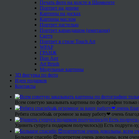
Печать фото на холсте в Шимкенте
Портрет на дереве
Картины на досках
Картины маслом
Портрет пастелью
Портрет карандашом (имитация)
Скетч
Портрет в стиле Touch Art
WPAP
ГРАНЖ
Поп Арт
Art Brush
Модульные картины
3D фигурка по фото
Идеи подарков
Контакты
Всем советую заказывать картины по фотографии только 
Ребята спасибо🙏 огромное за вашу работу❤ очень благод
Удивить супруга подарком получилось))) Есть подруги-х
Большое спасибо 😍портретом очень довольны, всем очен