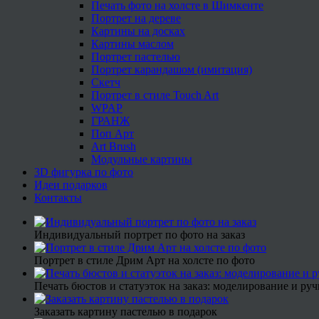
Печать фото на холсте в Шимкенте
Портрет на дереве
Картины на досках
Картины маслом
Портрет пастелью
Портрет карандашом (имитация)
Скетч
Портрет в стиле Touch Art
WPAP
ГРАНЖ
Поп Арт
Art Brush
Модульные картины
3D фигурка по фото
Идеи подарков
Контакты
Индивидуальный портрет по фото на заказ
Портрет в стиле Дрим Арт на холсте по фото
Печать бюстов и статуэток на заказ: моделирование и руч
Заказать картину пастелью в подарок