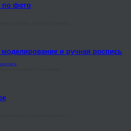
е по фото
арить эмоции, а не просто вещь? ...
з: моделирование и ручная роспись
удьте о пылящихся на полках ...
ок
щете презент, который вызовет ...