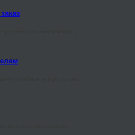
 заказ
менем теряют свою эмоциональную ...
телям
ину? Представьте их реакцию, когда ...
я декора интерьера и создания ...