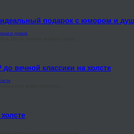
ь идеальный подарок с юмором и ду
ль. Цветы завянут, конфеты съедят, ...
 до вечной классики на холсте
ейросетей живое искусство ...
 холсте
ных сетях мы всё чаще ищем способы ...