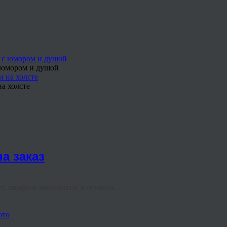
с юмором и душой
а холсте
а заказ
, парфюм закончится, а техника ...
ото