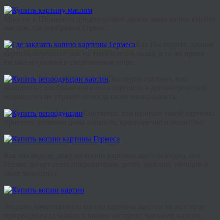
Многие
в Шимкенте
предпочитают
делать
заказ
копии
картин
маслом
,
где
изображен
Гермес
.
Как
Вы
видите
,
данная
картина
переносит
нас
на
тысячелетия
назад
,
в
то
же
время
весьма
актуальна
в
современном
мире
.
Эксперты
считают
,
что
живопись
с
изображением
бога
торговли
в
древнегреческой
мифологии
не
утратит
никогда
свою
уникальность
.
Считается
,
что
наличие
такой
картины
принесет
хозяевам
дома
ловкость
,
красноречие
и
богатство
.
Как
мы
видим
,
даже
на
копии
картины
маслом
видно
,
что
Гермес
может
стать
покровителем
детей
,
мужчин
,
женщин
и
даже
животных
.
Заказать качественную копию картины маслом на холсте от
профессионала можно в нашем интернет магазине картин.