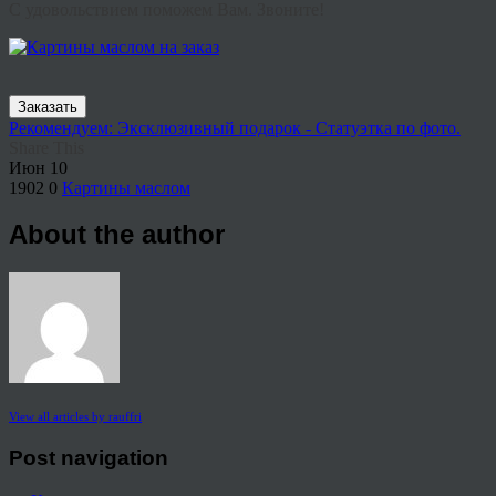
С удовольствием поможем Вам. Звоните!
Заказать
Рекомендуем: Эксклюзивный подарок - Статуэтка по фото.
Share This
Июн
10
1902
0
Картины маслом
About the author
View all articles by rauffri
Post navigation